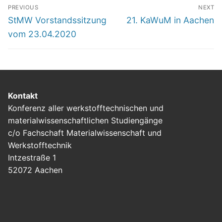
Beitragsnavigation
PREVIOUS
NEXT
Previous
Next
StMW Vorstandssitzung
21. KaWuM in Aachen
post:
post:
vom 23.04.2020
Kontakt
Konferenz aller werkstofftechnischen und
materialwissenschaftlichen Studiengänge
c/o Fachschaft Materialwissenschaft und
Werkstofftechnik
Intzestraße 1
52072 Aachen